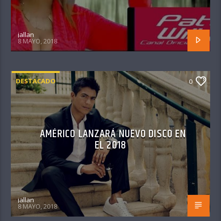
jallan
8 MAYO, 2018
DESTACADO
0
AMÉRICO LANZARÁ NUEVO DISCO EN
EL 2018
jallan
8 MAYO, 2018